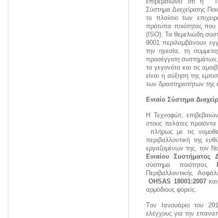
επιβεβαιώνει ότι η Τ
Σύστημα Διαχείρισης Ποι
το πλαίσιο των επιχειρ
πρότυπα ποιότητας που 
(ISO). Τα θεμελιώδη συσ
9001 περιλαμβάνουν εγγ
την ηγεσία, τη συμμετ
προσέγγιση συστημάτων,
τα γεγονότα και τις αμο
είναι η αύξηση της εμπι
των δραστηριοτήτων της ε
Ενιαίο Σύστημα Διαχεί
Η Τεχνοφώτ, επιβεβαιών
στους πελάτες προϊόντα
πλήρως με τις νομοθετ
περιβαλλοντική της ευθ
εργαζομένων της, τον Ν
Ενιαίου Συστήματος Δ
σύστημα ποιότητας
Περιβαλλοντικής Ασφά
OHSAS 18001:2007
κα
αρμόδιους φορείς.
Tον Ιανουάριο του 201
ελέγχους για την επαναπ