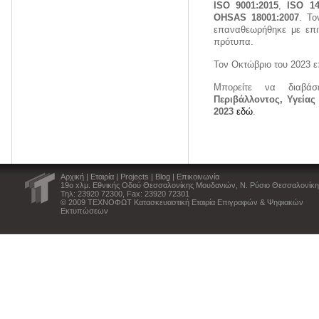
ISO 9001:2015
,
ISO 14
ΟHSAS 18001:2007
. Το
επαναθεωρήθηκε με επι
πρότυπα.
Τον Οκτώβριο του 2023 
Mπορείτε να διαβ
Περιβάλλοντος, Υγεία
2023
εδώ
.
Αρχική
|
Εταιρία
|
Projects
|
Blog
|
Επικοινωνία
19ο xλμ. Εθνικής Οδού Θεσσαλονίκης Μουδανιών, Ν. Ρύσιο Θεσσαλονίκη
Τηλ: 23920 72300, Fax: 23920 72301
© 2009 ΤΕΧΝΟΦΩΤ Κατασκευαστική Εταιρία Επιγραφών & Ψηφιακών
Εκτυπώσεων